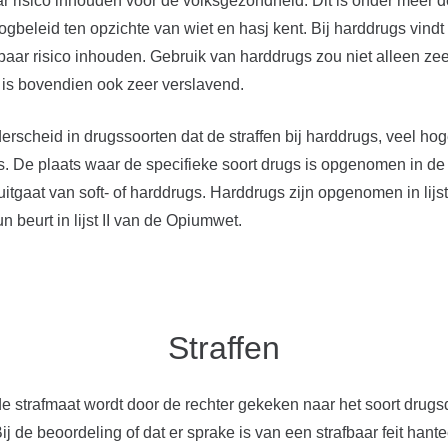
 risico inhouden voor de volksgezondheid. Dit is onder meer d
beleid ten opzichte van wiet en hasj kent. Bij harddrugs vindt
ar risico inhouden. Gebruik van harddrugs zou niet alleen zeer
is bovendien ook zeer verslavend.
rscheid in drugssoorten dat de straffen bij harddrugs, veel hog
s. De plaats waar de specifieke soort drugs is opgenomen in de 
uitgaat van soft- of harddrugs. Harddrugs zijn opgenomen in lijs
n beurt in lijst II van de Opiumwet.
Straffen
de strafmaat wordt door de rechter gekeken naar het soort drugsd
j de beoordeling of dat er sprake is van een strafbaar feit hantee