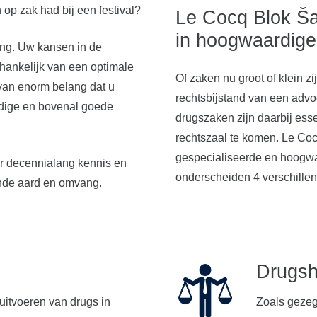
op zak had bij een festival?
Le Cocq Blok Ša
in hoogwaardige 
ring. Uw kansen in de
fhankelijk van een optimale
Of zaken nu groot of klein zi
 van enorm belang dat u
rechtsbijstand van een advo
ndige en bovenal goede
drugszaken zijn daarbij esse
rechtszaal te komen. Le Coc
gespecialiseerde en hoogwaa
or decennialang kennis en
onderscheiden 4 verschillen
ende aard en omvang.
Drugsh
uitvoeren van drugs in
Zoals gezegd