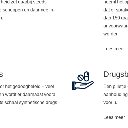
eid zet daarbij steeds
neemt het o
nderscheppen en daarmee in-
dat er spra
n.
dan 150 gram
onvoorwaard
worden.
Lees meer
s
Drugsb
or het gedoogbeleid – veel
Een pilletje
en wordt er daarnaast vooral
aanhouding 
ote schaal synthetische drugs
voor u.
Lees meer