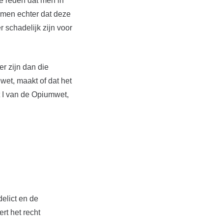
e reden dat men in
 men echter dat deze
 schadelijk zijn voor
er zijn dan die
wet, maakt of dat het
t I van de Opiumwet,
elict en de
rt het recht