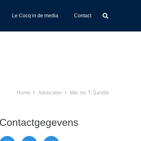
Le Cocq in de media
Contact
Mw. mr. T. Šandrk
Home
Advocaten
Mw. mr. T. Šandrk
Contactgegevens