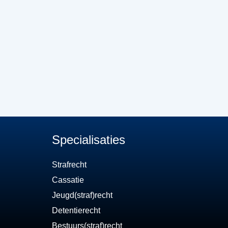
Specialisaties
Strafrecht
Cassatie
Jeugd(straf)recht
Detentierecht
Bestuurs(straf)recht