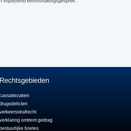
n vrijblijvend kennismakingsgesprek.
Rechtsgebieden
cassatiezaken
drugsdelicten
verkeersstrafrecht
verklaring omtrent gedrag
bestuurlijke boetes