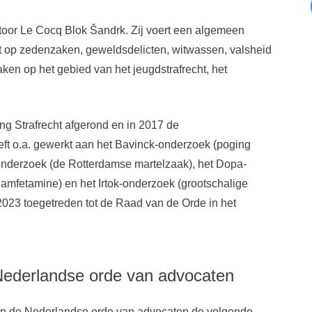
toor Le Cocq Blok Šandrk. Zij voert een algemeen
ligt op zedenzaken, geweldsdelicten, witwassen, valsheid
zaken op het gebied van het jeugdstrafrecht, het
ing Strafrecht afgerond en in 2017 de
eft o.a. gewerkt aan het Bavinck-onderzoek (poging
onderzoek (de Rotterdamse martelzaak), het Dopa-
amfetamine) en het Irtok-onderzoek (grootschalige
n 2023 toegetreden tot de Raad van de Orde in het
Nederlandse orde van advocaten
 van de Nederlandse orde van advocaten de volgende