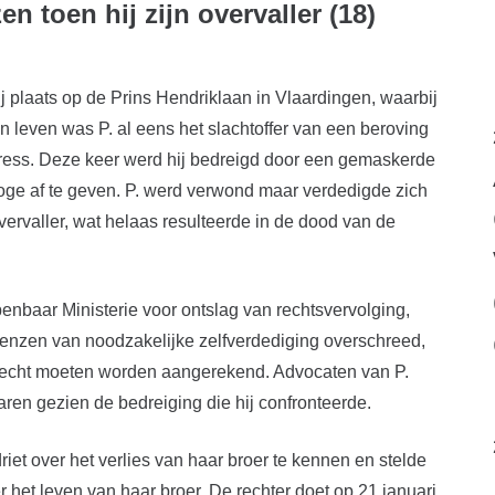
n toen hij zijn overvaller (18)
 plaats op de Prins Hendriklaan in Vlaardingen, waarbij
jn leven was P. al eens het slachtoffer van een beroving
tress. Deze keer werd hij bedreigd door een gemaskerde
oge af te geven. P. werd verwond maar verdedigde zich
ervaller, wat helaas resulteerde in de dood van de
penbaar Ministerie voor ontslag van rechtsvervolging,
renzen van noodzakelijke zelfverdediging overschreed,
erecht moeten worden aangerekend. Advocaten van P.
aren gezien de bedreiging die hij confronteerde.
iet over het verlies van haar broer te kennen en stelde
het leven van haar broer. De rechter doet op 21 januari