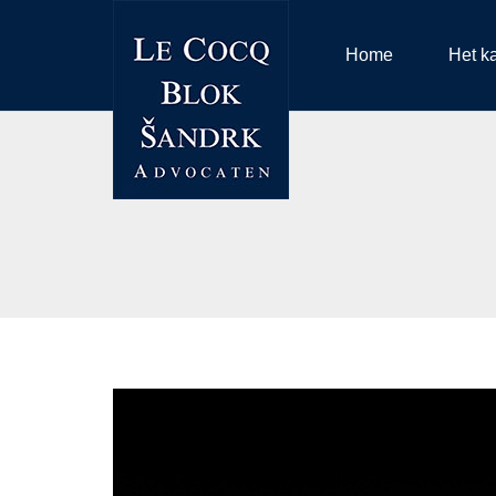
Home
Het k