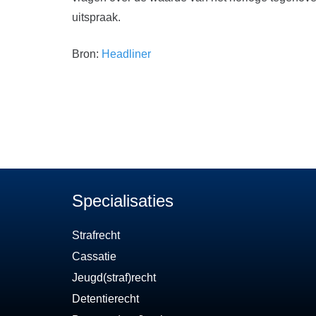
uitspraak.
Bron:
Headliner
Specialisaties
Strafrecht
Cassatie
Jeugd(straf)recht
Detentierecht