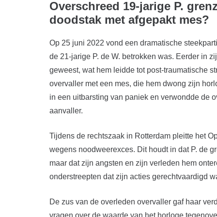
Overschreed 19-jarige P. grenze
doodstak met afgepakt mes?
Op 25 juni 2022 vond een dramatische steekpartij
de 21-jarige P. de W. betrokken was. Eerder in zi
geweest, wat hem leidde tot post-traumatische s
overvaller met een mes, die hem dwong zijn horl
in een uitbarsting van paniek en verwondde de ov
aanvaller.
Tijdens de rechtszaak in Rotterdam pleitte het O
wegens noodweerexces. Dit houdt in dat P. de g
maar dat zijn angsten en zijn verleden hem ont
onderstreepten dat zijn acties gerechtvaardigd w
De zus van de overleden overvaller gaf haar verdr
vragen over de waarde van het horloge tegenover 