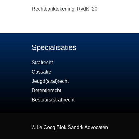
Rechtbanktekening: RvdK ’20
Specialisaties
Strafrecht
Cassatie
Jeugd(straf)recht
Detentierecht
Bestuurs(straf)recht
©
Le Cocq Blok Šandrk Advocaten