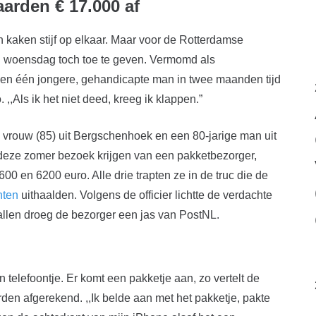
arden € 17.000 af
n kaken stijf op elkaar. Maar voor de Rotterdamse
M. woensdag toch toe te geven. Vermomd als
n en één jongere, gehandicapte man in twee maanden tijd
,,Als ik het niet deed, kreeg ik klappen.”
 vrouw (85) uit Bergschenhoek en een 80-jarige man uit
 deze zomer bezoek krijgen van een pakketbezorger,
0 en 6200 euro. Alle drie trapten ze in de truc die de
hten
uithaalden. Volgens de officier lichtte de verdachte
allen droeg de bezorger een jas van PostNL.
n telefoontje. Er komt een pakketje aan, zo vertelt de
den afgerekend. ,,Ik belde aan met het pakketje, pakte