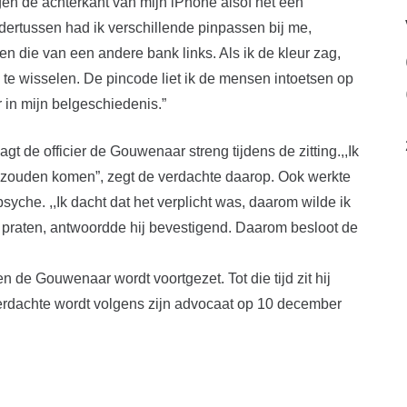
en de achterkant van mijn iPhone alsof het een
dertussen had ik verschillende pinpassen bij me,
en die van een andere bank links. Als ik de kleur zag,
 te wisselen. De pincode liet ik de mensen intoetsen op
r in mijn belgeschiedenis.”
t de officier de Gouwenaar streng tijdens de zitting.,,Ik
ij zouden komen”, zegt de verdachte daarop. Ook werkte
syche. ,,Ik dacht dat het verplicht was, daarom wilde ik
il praten, antwoordde hij bevestigend. Daarom besloot de
 de Gouwenaar wordt voortgezet. Tot die tijd zit hij
rdachte wordt volgens zijn advocaat op 10 december