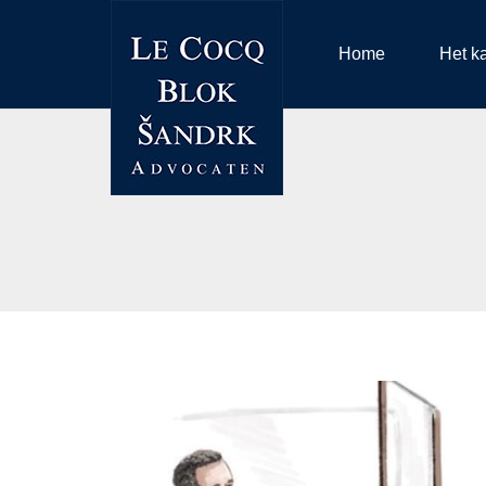
Home
Het k